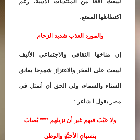
ليبعث آلافا من المنتديات الأدبية، رغم
اكتظاظها الممتع.
والمورد العذب شديد الزحام
إن مناخها الثقافي والاجتماعي الأليف
ليبعث على الفخر والاعتزاز شموخا يعانق
السناء والسماء، ولي الحق أن أتمثل في
مصر بقول الشاعر :
ولا عَيْبَ فيهم غير أن نزيلهم **** يُصابُ
بنسيانِ الأحبَّةِ والوطن