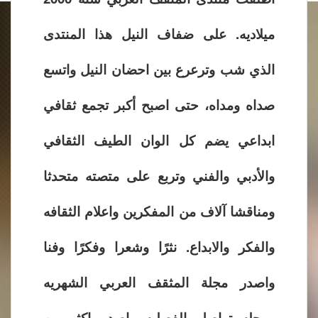
ميلاديه. على ضفاف النيل هذا المنتدى
الذي شب وترعرع بين احضان النيل واتسع
صداه ومداه، حتى اصبح أكبر تجمع ثقافي
ابداعي يضم كل الوان الطيف الثقافي
والأدبي والفني وتربع على متصته متحدثا
ومناقشا آلاف من المفكرين واعلام الثقافه
والفكر والابداع. نثرًا وشعرا وفكرًا وفنا
واصدر مجلة المثقف العربي الشهريه
ومجله تواصل الفصليه واصدر اكثر من