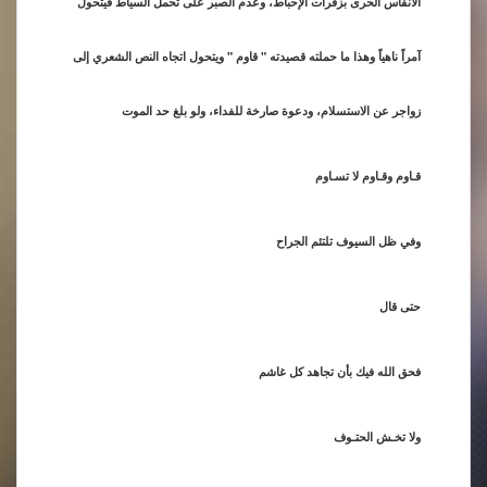
الأنفاس الحرى بزفرات الإحباط، وعدم الصبر على تحمل السياط فيتحول
آمراً ناهياً وهذا ما حملته قصيدته " قاوم " ويتحول اتجاه النص الشعري إلى
زواجر عن الاستسلام، ودعوة صارخة للفداء، ولو بلغ حد الموت
قـاوم وقـاوم لا تسـاوم
وفي ظل السيوف تلتئم الجراح
حتى قال
فحق الله فيك بأن تجاهد كل غاشم
ولا تخـش الحتـوف