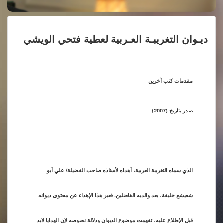
ديـوان التغريبـة العـربية لعطية فتحي الويشي
مقدمات كتب آخرين
صدر بتاريخ (2007)
الذي سماه التغريبة العربية، أهداه لأستاذه صاحب الفضيلة/ علي أبو
شعيشع خليفة، بعد والديه الفاضلين. فعبر هذا الإهداء عن محتوى ديوانه
قبل الإطلاع عليه، تفهمت موضوع الديوان ودلالة نصوصه لإن الهدايا لابد