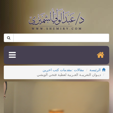
الرئيسة
مقالات :مقدمات كتب اخرين
ديـوان التغريبـة العـربية لعطية فتحي الويشي