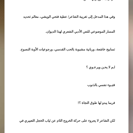
وفي هذا المدخل إلى تغريبة الشاعر/ عطية فتحي الويشي، معالم تحديد
المسار الموضوعي للنص الأدبي الشعري لهذا الديوان.
تسابيح خاشعة، وربانية مشبوبة بالحب القدسي، ورجوعيات الأوبة النصوح.
لـم لا يحـن ويرعـوي ؟
فتبـوء نفسي بالذنوب
فربما يبدو لها طوق النجاة ؟!
لكن الشاعر لا يجروء على حركة الخروج التام عن ثياب الخجل التعبيري في