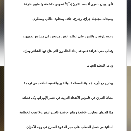
فأي ديوان شعري أقدمه للقارئ إذاً إلاً نصوص خاشعة، وتسابيح ضارعة
وصيحات مجلجله جراح، وجارح، جلاد، ومجلود، ظالم، ومظلوم.
دعوه للرفض، وللتمرد على الظلم، نفير، مزمجر، في مسامع الجمهور،
وتعالى معي لقراءة قصيدته (نداء الخالدين) التي هاج فيها الشاعر وماج،
ودعى للتجلد للجهاد.
ويخرج مع (أريحا) مدينة المصالحة، والنفور والغضبه الحاقده من ترجمة
معناها العبري في قاموس الأضداد العربية في عصر الإنهزام. وكل قصائد
هذا الديوان محاريب خاشعة ومنابر حاشدة بالعبروالنفير. ولا تغيب الخطابية
الندائية من فصل الخطاب على منبر الدعوة الصارخ في وجه الأحزان