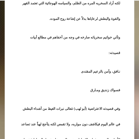
لكنه أراد السخريه المره من الظلم، والسياسه الهوجائية التي تعتمد القهر
والقوة والبطش لرعاياها بدلاً عن إشاعة روح الموده.
وتأتي خواتيم سخرياته صارخه في وجه من أخفاهم في مطالع أبيات
قصيدته:
نـافق، وآمن بالزعيم المقتدى
فسواك زنديق ومـارق
وفي قصيدته الاعتراضية (أبو لهب) تتعالى نبرات الغيظ من أشداء البطش
في عالم اليوم فيكاشف دون مواربه، ولا تقمص لكنه يتأجج لهباً عند تصاعد