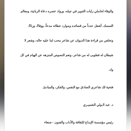
والوفاء لحاملي رايات التنوير في جيله، ورواد عصره دعاة الربانية، ومعالم
التمسك. أشعل عدداُ من قصائده وموارد عطائه مدحاً، ووفاءً، ورثاءً.
ونخلص من قراءة هذا الديوان عن شاعر محب لما عليه حاله، وشعر لا
شيطان له فطوبى له من شاعر، ونعم النصوص المنزهه عن الهيام في كل
واد.
فتحية لك شاعري الصادق مع النفس، والفكر، والمبادئ.
د. عبد الـولي الشميـري
رئيس مؤسسة الإبداع للثقافة والآداب والفنون - صنعاء