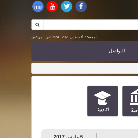
me
الجمعة“ 7 أغسطس 2026 - 07:24 ص - جرينتش
للتواصل
سياحية
أكاديمية
5 مارس 2017