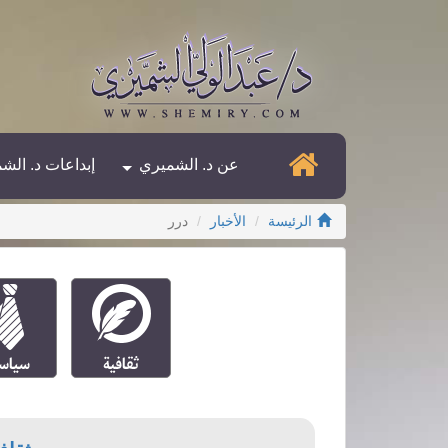
عن د. الشميري
إبداعات د. الش
الرئيسة
الأخبار
درر
ثقافية
سياسية