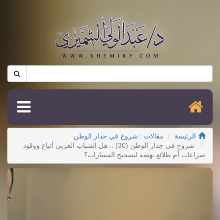
الرئيسة
مقالات : شروخ في جدار الوطن
شروخ في جدار الوطن (30) .. هل الشباب العربي أتباع ووقود
صراعات أم طلائع نهضة لتصحيح المسارات؟