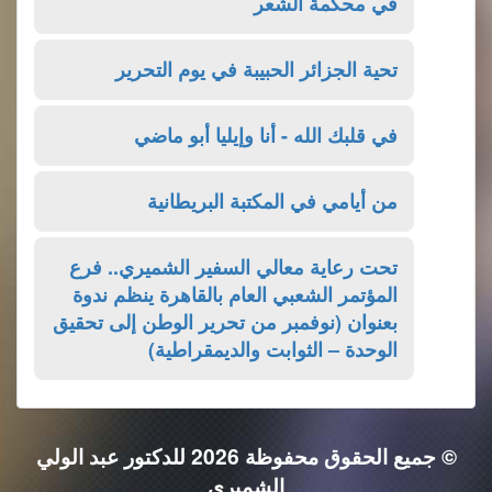
في محكمة الشعر
تحية الجزائر الحبيبة في يوم التحرير
في قلبك الله - أنا وإيليا أبو ماضي
من أيامي في المكتبة البريطانية
تحت رعاية معالي السفير الشميري.. فرع
المؤتمر الشعبي العام بالقاهرة ينظم ندوة
بعنوان (نوفمبر من تحرير الوطن إلى تحقيق
الوحدة – الثوابت والديمقراطية)
© جميع الحقوق محفوظة 2026 للدكتور عبد الولي
الشميري